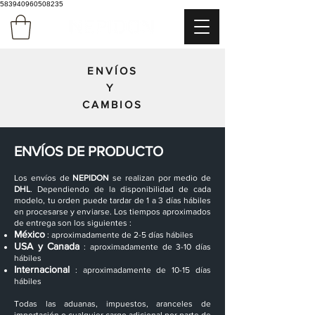
583940960508235
ENVÍOS
Y
CAMBIOS
ENVÍOS DE PRODUCTO
Los envíos de
NEPIDON
se realizan por medio de
DHL
. Dependiendo de la disponibilidad de cada
modelo, tu orden puede tardar de 1 a 3 días hábiles
en procesarse y enviarse. Los tiempos aproximados
de entrega son los siguientes :
México
: aproximadamente de 2-5 días hábiles
USA y Canada
: aproximadamente de 3-10 días
hábiles
Internacional
: aproximadamente de 10-15 días
hábiles
Todas las aduanas, impuestos, aranceles de
importación o cualquier cargo adicional por parte de