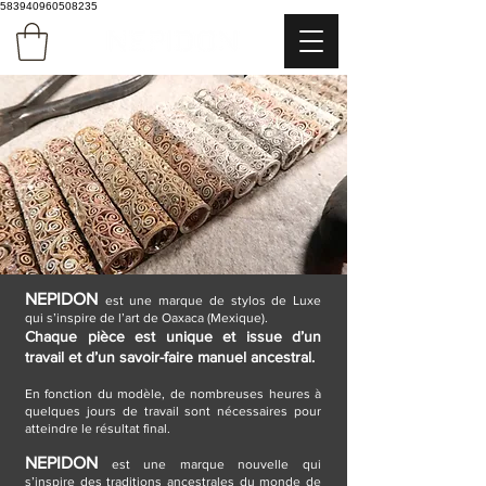
583940960508235
NEPIDON
est une marque de stylos de Luxe
qui s’inspire de l’art de Oaxaca (Mexique).
Chaque pièce est unique et issue d’un
travail et d’un savoir-faire manuel ancestral.
En fonction du modèle, de nombreuses heures
à
quelques jours de travail
sont nécessaires pour
atteindre le résultat final.
NEPIDON
est une marque nouvelle qui
s’inspire des traditions ancestrales du monde de