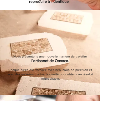
reproduire à l’identique
.
Nous présentons une nouvelle manière de travailler
l’artisanat de Oaxaca.
Chaque pièce est travaillée avec beaucoup de précision et
avec des matériaux de haute qualité pour obtenir un résultat
irréprochable.
Nous partageons
l’art de Oaxaca car nous travaillons
uniquement avec des artisans de Oaxaca.
Nous contribuons
à la protection de la planète car nos
matériaux sont sélectionnés
s
elon les critères éthiques du
commerce équitable et nous avons une production
responsable.