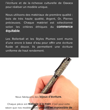
l’écriture et de la richesse culturelle de Oaxaca
pour réaliser un modèle unique.
Nous utilisons des matériaux de première qualité :
bois de très haute qualité, Argent, Or, Pierres
précieuses. Chaque matériel est sélectionné
commerce
selon les critères éthiques du
équitable
.
Les Rollerball et les Stylos Plumes sont munis
d’une encre à base d’eau pour offrir une écriture
fluide et douce. Ils permettent une écriture
uniforme de haut rendement.
bijoux d’écriture.
Nous fabriquons des
réalisée à la main
Chaque pièce est
. C’est pour cette
uniques et impossible de
raison
que no
s
modèles sont