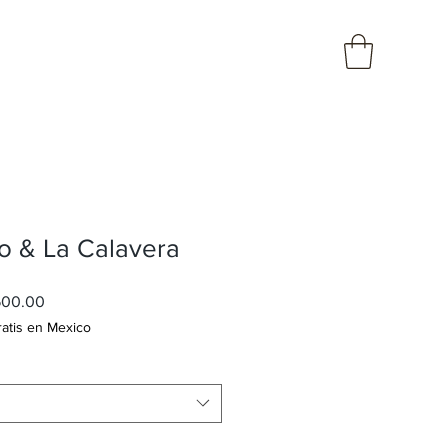
o & La Calavera
o
Precio
500.00
de
ratis en Mexico
oferta