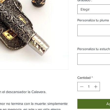
Elegir
Personaliza tu pluma :
Personaliza tu estuche
Cantidad
*
 el descansador la Calavera.
amor no termina con la muerte: simplemente
Ag
e en memoria, en arte y en vida eterna.