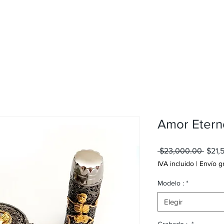
Artículos de Escritura
Nosotros
Contacto
Amor Etern
Preci
 $23,000.00 
$21,
IVA incluido
|
Envío g
Modelo :
*
Elegir
Grabado :
*