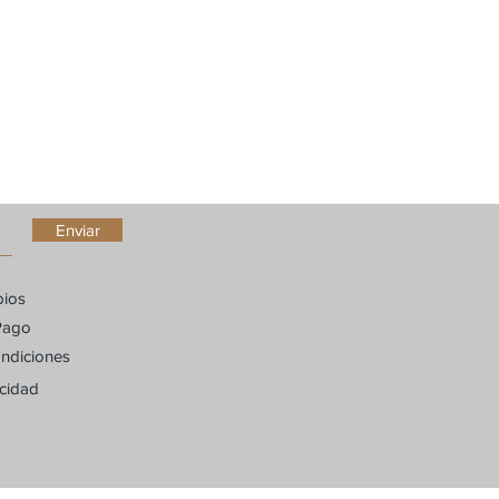
arifas adicionales.
Enviar
bios
Pago
ndiciones
acidad