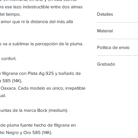
a ese lazo indestructible entre dos almas
el tiempo.
Detalles
amor que ni la distancia del más allá
Amor Eternal : 135m
Material
La Calavera : 78mm 
Plata Ag.925 con bañ
ro va a sublimar la percepción de la pluma.
Politica de envío
confort.
Los envíos de
NEPI
Grabado
Dependiendo de la di
orden puede tardar d
 filigrana con Plata Ag.925 y bañado de
Un grabado acentúa el
enviarse. Los tiempo
 585 (14K).
de escritura Nepidon
siguientes :
 Oaxaca. Cada modelo es único, irrepetible
Personaliza tu Pluma, 
México : aproxima
Puedes elegir una de l
ual.
USA y Canada : ap
nombre o las iniciales
hábiles
importante o un mens
puntas de la marca Bock (medium).
Internacional : ap
hábiles
Todas las aduanas, i
de pluma fuente hecho de filigrana en
o cualquier cargo adi
io Negro y Oro 585 (14K).
local son responsabil