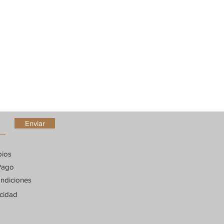
idad del destinatario. Nepidon no se
arifas adicionales.
Enviar
bios
Pago
ndiciones
acidad