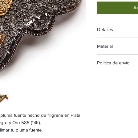
Ag
Detalles
Dimensiones : 78mm
Material
Plata Ag.925 con Bañ
Politica de envío
Los envíos de NEPID
Dependiendo de la di
orden puede tardar d
enviarse. Los tiempo
siguientes :
México : aproximadam
USA y Canada : aprox
pluma fuente hecho de filigrana en Plata
Internacional : aprox
ro y Oro 585 (14K).
Todas las aduanas, i
imar tu pluma fuente.
o cualquier cargo adi