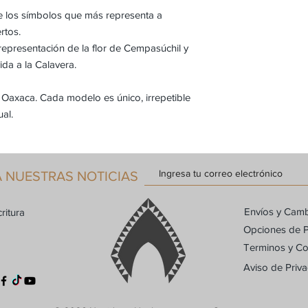
local son responsabil
de los símbolos que más representa a
hace responsable de t
rtos.
 representación de la flor de Cempasúchil y
ida a la Calavera.
 Oaxaca. Cada modelo es único, irrepetible
ual.
A NUESTRAS NOTICIAS
Envíos y Cam
ritura
Opciones de 
Terminos y Co
Aviso de Priv