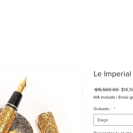
Artículos de Escritura
Nosotros
Contacto
Le Imperial
Precio
 $15,500.00 
$14,5
IVA incluido
|
Envío g
Grabado :
*
Elegir
Personaliza tu pluma :