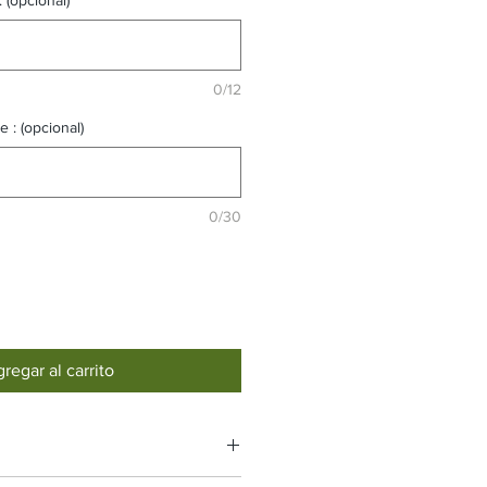
0/12
 : (opcional)
0/30
regar al carrito