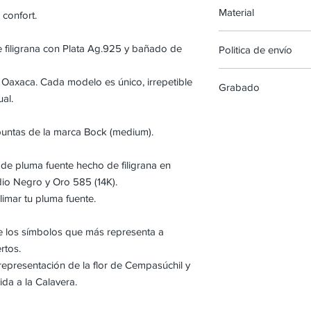
Material
confort.
Le Imperial : 137mm 
La Calavera : 78mm 
Le Imperial : Plata A
 filigrana con Plata Ag.925 y bañado de
Politica de envío
la Calavera : Plata 
Oro 585 (14K)
Los envíos de
NEPI
 Oaxaca. Cada modelo es único, irrepetible
Grabado
Dependiendo de la di
ual.
orden puede tardar d
Un grabado acentúa el
enviarse. Los tiempo
de escritura Nepidon
puntas de la marca Bock (medium).
siguientes :
Personaliza tu Pluma 
México : aproxima
Puedes elegir una de l
USA y Canada : ap
de pluma fuente hecho de filigrana en
nombre o las iniciales
hábiles
io Negro y Oro 585 (14K).
importante o un mens
Internacional : ap
imar tu pluma fuente.
hábiles
Todas las aduanas, i
de los símbolos que más representa a
o cualquier cargo adi
rtos.
local son responsabil
 representación de la flor de Cempasúchil y
hace responsable de t
ida a la Calavera.