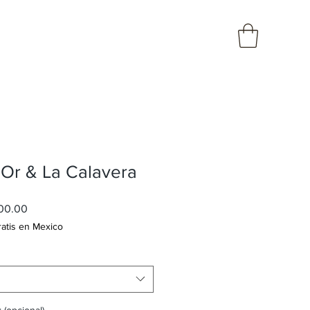
 Or & La Calavera
Precio
00.00
de
ratis en Mexico
oferta
 (opcional)